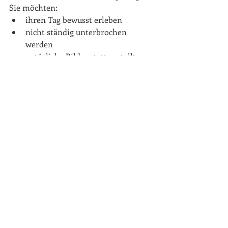
Sie möchten:
ihren Tag bewusst erleben
nicht ständig unterbrochen 
werden
natürliche Bilder statt gestellter 
Szenen
eine visuelle Geschichte ihres 
Tages
Eine Hochzeitsreportage schafft 
Erinnerungen, die sich auch Jahre 
später noch echt anfühlen.
Mein Stil als 
Hochzeitsfotografin in Leipzig
Ich verbinde die Natürlichkeit einer 
Reportage mit einer modernen, 